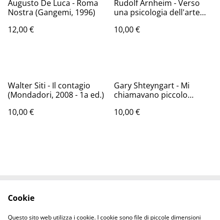
Augusto De Luca - Roma
Rudolf Arnheim - Verso
Nostra (Gangemi, 1996)
una psicologia dell'arte
(Einaudi, 1969)
12,00 €
10,00 €
Walter Siti - Il contagio
Gary Shteyngart - Mi
(Mondadori, 2008 - 1a ed.)
chiamavano piccolo
fallimento (Guanda, 2014)
10,00 €
10,00 €
Cookie
Contattaci
Termini legali
Informativa sulla
Politica sui Cookie
Questo sito web utilizza i cookie. I cookie sono file di piccole dimensioni