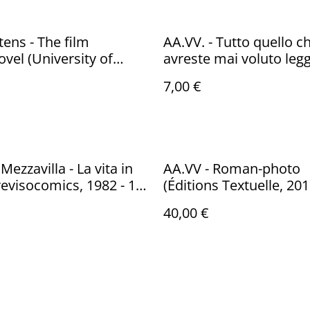
tens - The film
AA.VV. - Tutto quello c
vel (University of
avreste mai voluto leg
ress, 2019 - 1a ed.)
rileggere sul fotoroma
7,00 €
(Comma 22, Bologna 20
ed.)
Mezzavilla - La vita in
AA.VV - Roman-photo
revisocomics, 1982 - 1a
(Éditions Textuelle, 201
ed.)
40,00 €