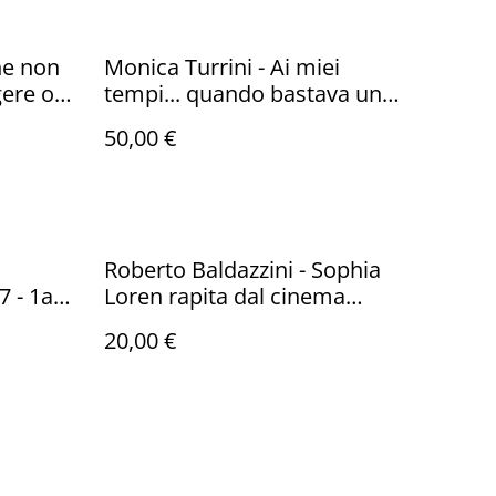
he non
Monica Turrini - Ai miei
gere o
tempi... quando bastava un
nzo
fotoromanzo per farci
50,00 €
21 - 1a
sognare... (Topilio, 2011 - 1a
ed.)
Roberto Baldazzini - Sophia
7 - 1a
Loren rapita dal cinema
(Struwwelpeter, 2010 - 1a ed.)
20,00 €