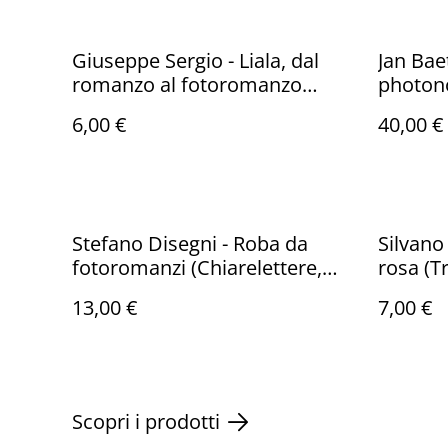
Giuseppe Sergio - Liala, dal
Jan Bae
romanzo al fotoromanzo
photono
(Mimesis, 2012 - 1a ed.)
Texas P
6,00 €
40,00 €
Stefano Disegni - Roba da
Silvano 
fotoromanzi (Chiarelettere,
rosa (T
2012 - 1a ed.)
ed.)
13,00 €
7,00 €
Scopri i prodotti