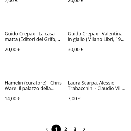
7,00 €
20,00 €
Guido Crepax - La casa
Guido Crepax - Valentina
matta (Editori del Grifo,
in giallo (Milano Libri, 1976
1987 - 1a ed.)
- 1a ed.)
20,00 €
30,00 €
Hamelin (curatore) - Chris
Laura Scarpa, Alessio
Ware. Il palazzo della
Trabacchini - Claudio Villa
memoria. Scritti, disegni,
(ComicOut, 2015)
14,00 €
7,00 €
interviste (Coconino
Press, 2016)
1
2
3