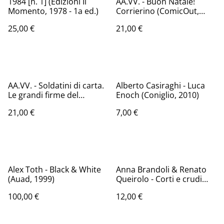
1984 [n. 1] (Edizioni Il
AA.VV. - Buon Natale!
Momento, 1978 - 1a ed.)
Corrierino (ComicOut,
2022)
25,00 €
21,00 €
AA.VV. - Soldatini di carta.
Alberto Casiraghi - Luca
Le grandi firme del
Enoch (Coniglio, 2010)
fumetto nel Corriere dei
21,00 €
7,00 €
piccoli (ComicOut, 2020)
Alex Toth - Black & White
Anna Brandoli & Renato
(Auad, 1999)
Queirolo - Corti e crudi
(ComicOut, 2016)
100,00 €
12,00 €