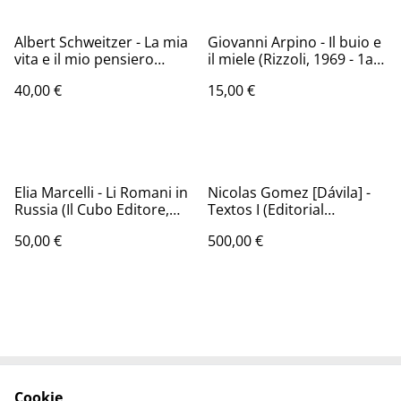
Albert Schweitzer - La mia
Giovanni Arpino - Il buio e
vita e il mio pensiero
il miele (Rizzoli, 1969 - 1a
(Edizioni di Comunità,
ed.)
40,00 €
15,00 €
1977)
Elia Marcelli - Li Romani in
Nicolas Gomez [Dávila] -
Russia (Il Cubo Editore,
Textos I (Editorial
2008 - 1a ed.)
Voluntad, Bogota, 1959 -
50,00 €
500,00 €
1a ed.)
Cookie