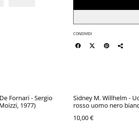
CONDIVIDI
De Fornari - Sergio
Sidney M. Willhelm - 
Moizzi, 1977)
rosso uomo nero bian
America (Lampugnani N
10,00 €
Editore, 1971 - 1a ed.)