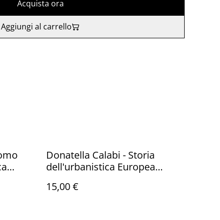
Acquista ora
Aggiungi al carrello
Uomo
Donatella Calabi - Storia
ca
dell'urbanistica Europea
igri
(Mondadori, 2004 - 1a ed.)
15,00 €