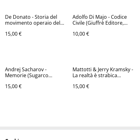
De Donato - Storia del
Adolfo Di Majo - Codice
movimento operaio del
Civile (Giuffrè Editore,
socialismo e delle lotte
2009) XXVI
15,00 €
10,00 €
sociali in Piemonte (De
Donato editore, 1979) Vol.
II / IV
Andrej Sacharov -
Mattotti & Jerry Kramsky -
Memorie (Sugarco
La realtà è strabica
Edizioni, 1990 - 1a ed.)
(Gaspari, 2017)
15,00 €
15,00 €