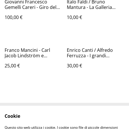
Giovanni Francesco
Italo Faldi / Bruno
Gemelli Careri - Giro del
Mantura - La Galleria
mondo - (Abramo Editore,
Nazionale d'Arte Moderna
100,00 €
10,00 €
1993 - 1a ed.)
- ( Banca Popolare di
Milano, 1977 - 1a ed.)
Franco Mancini - Carl
Enrico Canti / Alfredo
Jacob Lindström e
Ferruzza - I grandi
l'illustrazione di costume
campioni del galoppo -
25,00 €
30,00 €
a Napoli - (So.Gra.Me,
(Rusconi, 1982 - 1a ed.)
1980 - 1a ed.)
Cookie
Contattaci
Termini legali
Informativa sulla
Politica sui Cookie
Questo sito web utilizza i cookie. I cookie sono file di piccole dimensioni