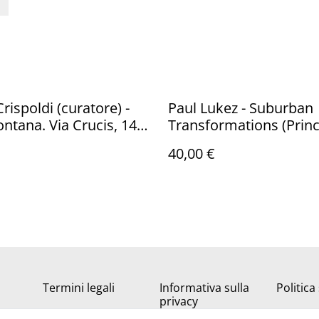
rispoldi (curatore) -
Paul Lukez - Suburban
ontana. Via Crucis, 147
Transformations (Prin
a d'Arte Niccoli, 1988)
Architectural Press, 20
40,00 €
Termini legali
Informativa sulla
Politica
privacy