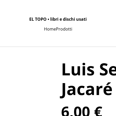
EL TOPO • libri e dischi usati
Home
Prodotti
Luis S
Jacaré
6,00 €