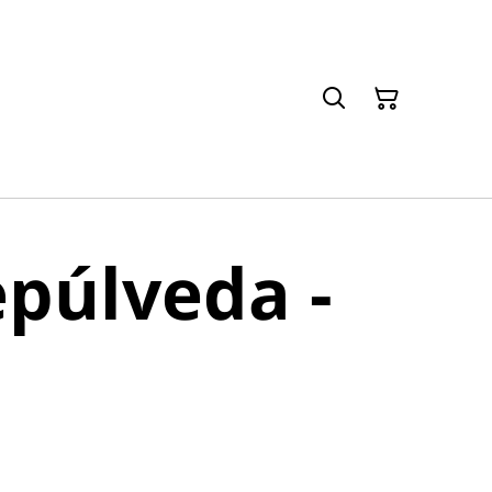
epúlveda -