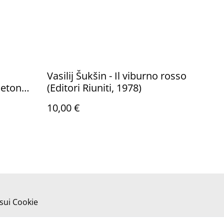
Vasilij Šukšin - Il viburno rosso
ceton
(Editori Riuniti, 1978)
07)
10,00 €
 sui Cookie