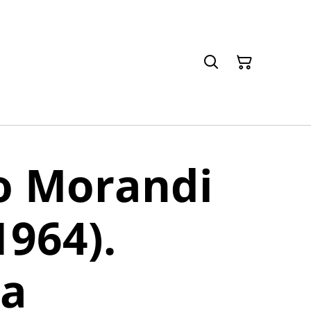
o Morandi
1964).
ia