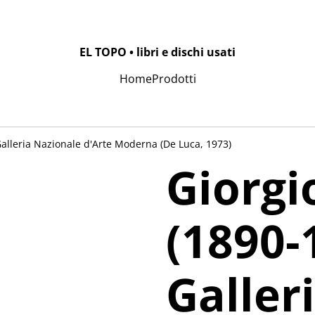
EL TOPO • libri e dischi usati
Home
Prodotti
alleria Nazionale d'Arte Moderna (De Luca, 1973)
Giorgi
(1890-
Galler