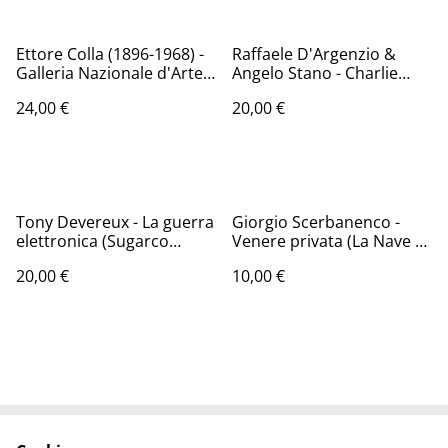
Ettore Colla (1896-1968) -
Raffaele D'Argenzio &
Galleria Nazionale d'Arte
Angelo Stano - Charlie
Moderna (De Luca, 1970)
Charleston (Allagalla,
24,00 €
20,00 €
2019)
Tony Devereux - La guerra
Giorgio Scerbanenco -
elettronica (Sugarco
Venere privata (La Nave di
Edizioni, 1993 - 1a ed.)
Teseo, 2022)
20,00 €
10,00 €