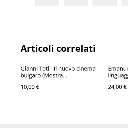
Articoli correlati
Gianni Toti - Il nuovo cinema
Emanuel
bulgaro (Mostra
linguag
Internazionale del cinema
ed.)
10,00 €
24,00 €
libero, 1978)