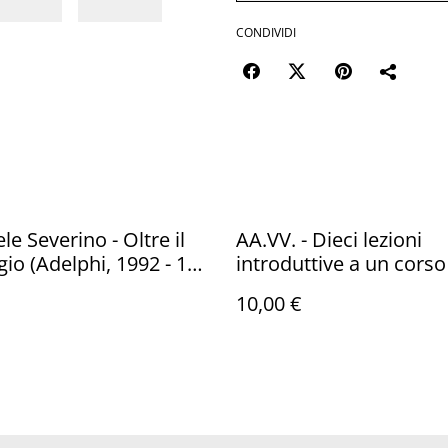
CONDIVIDI
e Severino - Oltre il
AA.VV. - Dieci lezioni
gio (Adelphi, 1992 - 1a
introduttive a un corso
diritto privato (Utet Giu
10,00 €
2009)