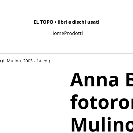
EL TOPO • libri e dischi usati
Home
Prodotti
(il Mulino, 2003 - 1a ed.)
Anna B
fotoro
Mulino