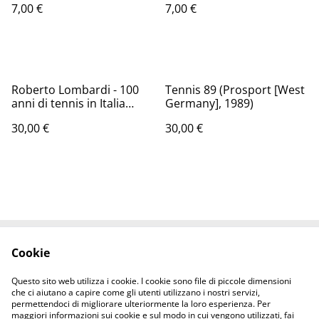
7,00 €
7,00 €
Roberto Lombardi - 100
Tennis 89 (Prosport [West
anni di tennis in Italia
Germany], 1989)
(Federazione Italiana
30,00 €
30,00 €
Tennis, 2010)
Cookie
Contattaci
Termini legali
Informativa sulla
Politica sui Cookie
Questo sito web utilizza i cookie. I cookie sono file di piccole dimensioni
privacy
che ci aiutano a capire come gli utenti utilizzano i nostri servizi,
permettendoci di migliorare ulteriormente la loro esperienza. Per
maggiori informazioni sui cookie e sul modo in cui vengono utilizzati, fai