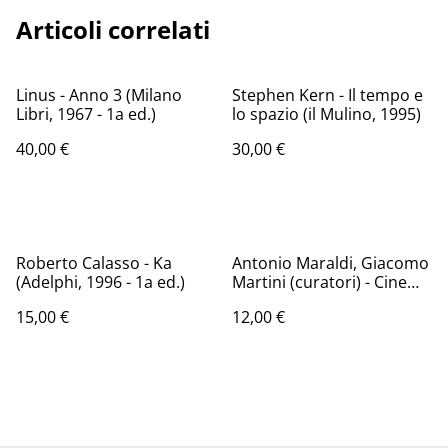
Articoli correlati
Linus - Anno 3 (Milano
Stephen Kern - Il tempo e
Libri, 1967 - 1a ed.)
lo spazio (il Mulino, 1995)
40,00 €
30,00 €
Roberto Calasso - Ka
Antonio Maraldi, Giacomo
(Adelphi, 1996 - 1a ed.)
Martini (curatori) - Cinema
turco / Turkish cinema (Il
15,00 €
12,00 €
Ponte Vecchio, 1999)