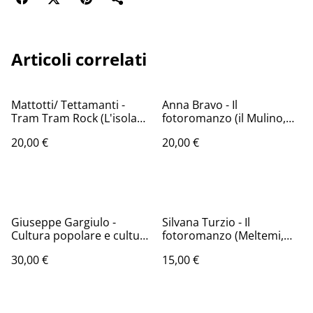
Articoli correlati
Mattotti/ Tettamanti -
Anna Bravo - Il
Tram Tram Rock (L'isola
fotoromanzo (il Mulino,
trovata, 1979 - 1a ed.)
2003 - 1a ed.)
20,00 €
20,00 €
Giuseppe Gargiulo -
Silvana Turzio - Il
Cultura popolare e cultura
fotoromanzo (Meltemi,
di massa nel fotoromanzo
2019 - 1a ed.)
30,00 €
15,00 €
rosa (Casa Editrice G.
D'Anna, 1977 - 1a ed.)