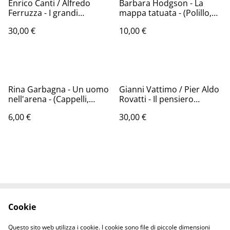
Enrico Canti / Alfredo
Barbara Hodgson - La
Ferruzza - I grandi
mappa tatuata - (Polillo,
campioni del galoppo -
1996 - 1a ed.)
30,00 €
10,00 €
(Rusconi, 1982 - 1a ed.)
Rina Garbagna - Un uomo
Gianni Vattimo / Pier Aldo
nell'arena - (Cappelli,
Rovatti - Il pensiero
1968)
debole (Feltrinelli, 1983 -
6,00 €
30,00 €
1a ed.)
Cookie
Contattaci
Termini legali
Informativa sulla
Politica sui Cookie
Questo sito web utilizza i cookie. I cookie sono file di piccole dimensioni